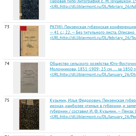
Паровая типо-литография Е. М. Грушецкой, 19
<URL:http://dl.liblermont.ru/DL/febriary_26/
73
РКП(б). Пензенская губернская конференция
— 41 с.; 22. — Без титульного листа. Описан
<URL:http://dl.liblermont.ru/DL/febriary_26/T
74
Общество сельского хозяйства Юго-Восточно
Молочникова, 1851-1909; 23 см. ... за 1850 г
<URL:http://dl.liblermont.ru/DL/January_26/
75
Кузьмин, Илья Федорович. Пензенская губер
иконах, наиболее чтимых в губернии, и зам
губернии / составил И. Ф. Кузьмин. — Пенза: [
<URL:http://dl.liblermont.ru/DL/January_26/P