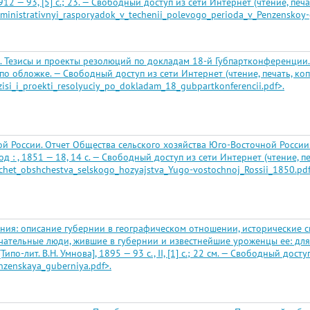
12 — 93, [5] с.; 23. — Свободный доступ из сети Интернет (чтение, печа
Administrativnyi_rasporyadok_v_techenii_polevogo_perioda_v_Penzenskoy-
. Тезисы и проекты резолюций по докладам 18-й Губпартконференции. 
о по обложке. — Свободный доступ из сети Интернет (чтение, печать, ко
ezisi_i_proekti_resolyuciy_po_dokladam_18_gubpartkonferencii.pdf>.
й России. Отчет Общества сельского хозяйства Юго-Восточной России.
од : , 1851 — 18, 14 с. — Свободный доступ из сети Интернет (чтение, п
Otchet_obshchestva_selskogo_hozyajstva_Yugo-vostochnoj_Rossii_1850.pdf
ния: описание губернии в географическом отношении, исторические с
ечательные люди, жившие в губернии и известнейшие уроженцы ее: для
Типо-лит. В.Н. Умнова], 1895 — 93 с., II, [1] с.; 22 см. — Свободный дос
enzenskaya_guberniya.pdf>.