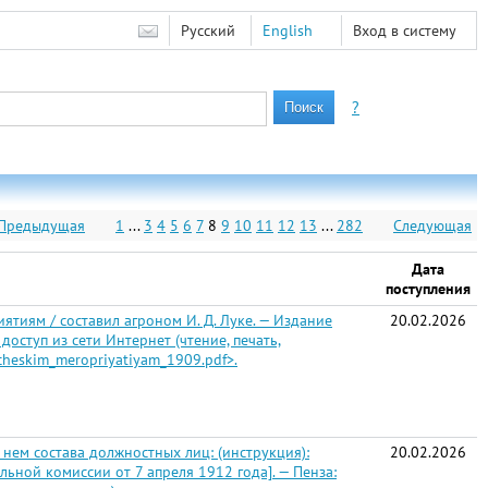
Русский
English
Вход в систему
?
Предыдущая
1
...
3
4
5
6
7
8
9
10
11
12
13
...
282
Следующая
Дата
поступления
тиям / составил агроном И. Д. Луке. — Издание
20.02.2026
доступ из сети Интернет (чтение, печать,
icheskim_meropriyatiyam_1909.pdf>.
нем состава должностных лиц: (инструкция):
20.02.2026
ной комиссии от 7 апреля 1912 года]. — Пенза: