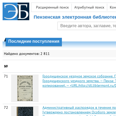
Расширенный поиск
Атрибутный поиск
Кон
Пензенская электронная библиоте
Последние поступления
Найдено документов: 2 811
№
71
Городищенское уездное земское собрание. П
Городищенского уездного земства. — Пенза: Т
копирование). — <URL:http://dl.liblermont.r
72
Административный распорядок в течение пол
[утверждено постановлением Особого землеу