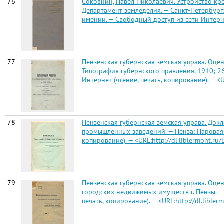
76
Соковнин, Павел Николаевич. Устройство кре
Департамент земледелия. — Санкт-Петербург: 
имении. — Свободный доступ из сети Интернет 
77
Пензенская губернская земская управа. Оцен
Типография губернского правления, 1910; 26
Интернет (чтение, печать, копирование). — <
78
Пензенская губернская земская управа. Док
промышленных заведений. — Пенза: Паровая ти
копирование). — <URL:http://dl.liblermont.r
79
Пензенская губернская земская управа. Оц
городских недвижимых имуществ г. Пензы. — П
печать, копирование). — <URL:http://dl.lible