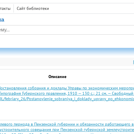
такты
Сайт библиотеки
ка
Описание
остановления собрания и доклады Управы по экономическим мероприя
ипография Губернского правления, 1910 — 130 с.; 21 см. — Свободный 
u/DL/febriary_26/Postanovlenie_sobraniya_i_doklady_upravy_po_ehkonom
евого периода в Пензенской губернии и обязанности работающего в 
строительного совещания при Пензенской губернской землеустроитель