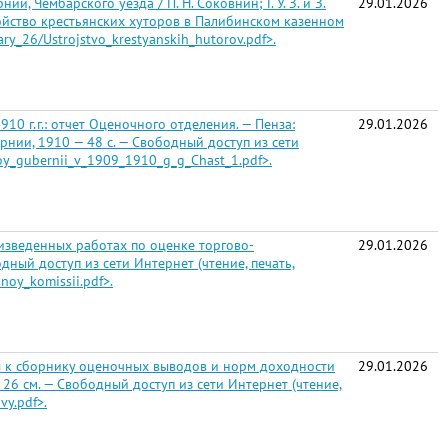
 Чембарского уезда / П. Н. Соковнин; Г. У. З. и З.
29.01.2026
стройство крестьянских хуторов в Палибинском казенном
ry_26/Ustrojstvo_krestyanskih_hutorov.pdf>.
0 г.г.: отчет Оценочного отделения. — Пенза:
29.01.2026
рнии, 1910 — 48 с. — Свободный доступ из сети
koy_gubernii_v_1909_1910_g_g_Chast_1.pdf>.
изведенных работах по оценке торгово-
29.01.2026
дный доступ из сети Интернет (чтение, печать,
noy_komissii.pdf>.
вы к сборнику оценочных выводов и норм доходности
29.01.2026
 26 см. — Свободный доступ из сети Интернет (чтение,
vy.pdf>.