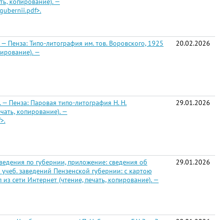
ть, копирование). —
gubernii.pdf>.
— Пенза: Типо-литография им. тов. Воровского, 1925
20.02.2026
пирование). —
 — Пенза: Паровая типо-литография Н. Н.
29.01.2026
ечать, копирование). —
>.
ведения по губернии, приложение: сведения об
29.01.2026
 учеб. заведений Пензенской губернии: с картою
туп из сети Интернет (чтение, печать, копирование). —