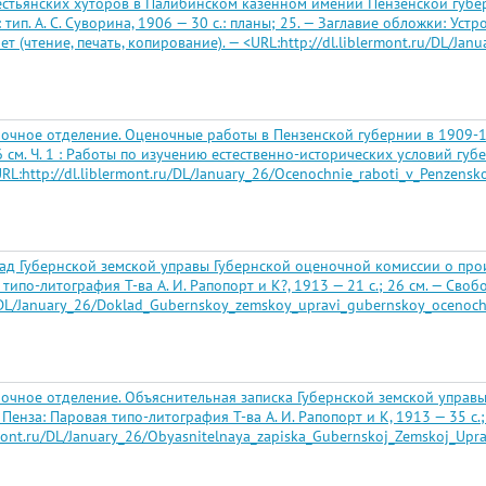
стьянских хуторов в Палибинском казенном имении Пензенской губернии,
тип. А. С. Суворина, 1906 — 30 с.: планы; 25. — Заглавие обложки: У
(чтение, печать, копирование). — <URL:http://dl.liblermont.ru/DL/Janua
очное отделение. Оценочные работы в Пензенской губернии в 1909-191
 см. Ч. 1 : Работы по изучению естественно-исторических условий губе
URL:http://dl.liblermont.ru/DL/January_26/Ocenochnie_raboti_v_Penzens
лад Губернской земской управы Губернской оценочной комиссии о про
по-литография Т-ва А. И. Рапопорт и К?, 1913 — 21 с.; 26 см. — Свобо
u/DL/January_26/Doklad_Gubernskoy_zemskoy_upravi_gubernskoy_ocenoch
еночное отделение. Объяснительная записка Губернской земской упра
енза: Паровая типо-литография Т-ва А. И. Рапопорт и К, 1913 — 35 с.;
rmont.ru/DL/January_26/Obyasnitelnaya_zapiska_Gubernskoj_Zemskoj_Upra