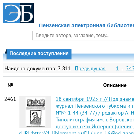
Пензенская электронная библиоте
Последние поступления
Найдено документов: 2 811
Предыдущая
1
...
24
№
Описание
2461
18 сентября 1925 г. // Под зна
журнал Пензенского губкома и г
№№ 1-44 (34-77) / редактор А. Н
Типолитография им. т. Воровско
доступ из сети Интернет (чтение,
<URL:http://dl.liblermont.ru/DL/June_16/Pod_zn