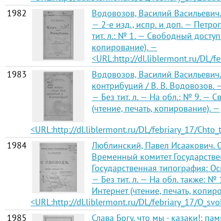
1982
Водовозов, Василий Васильевич. 
— 2-е изд., испр. и доп. — Петро
тит. л.: № 1. — Свободный доступ
копирование). —
<URL:http://dl.liblermont.ru/DL/fe
1983
Водовозов, Василий Васильевич.
контрибуций / В. В. Водовозов. 
— Без тит. л. — На обл.: № 9. —
(чтение, печать, копирование). —
<URL:http://dl.liblermont.ru/DL/febriary_17/Chto_
1984
Люблинский, Павел Исаакович. О
Временный комитет Государстве
Государственная типография: Ос
— Без тит. л. — На обл. также: №
Интернет (чтение, печать, копир
<URL:http://dl.liblermont.ru/DL/febriary_17/O_sv
1985
Слава Богу, что мы - казаки!: памя