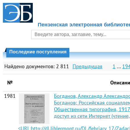
Пензенская электронная библиоте
Последние поступления
Найдено документов: 2 811
Предыдущая
1
...
19
№
Описан
1981
Богданов, Александр Александро
Богданов; Российская социалдем
Общественная типография, 1917 —
доступ из сети Интернет (чтение,
<URL:http://dl.liblermont.ru/DL/febriary_17/Zadac