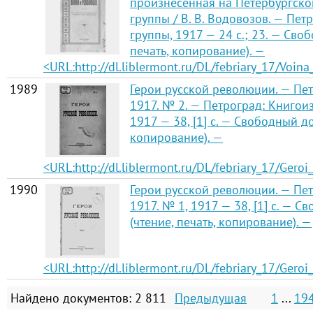
произнесенная на Петербургск
группы / В. В. Водовозов. — Пе
группы, 1917 — 24 с.; 23. — Сво
печать, копирование). —
<URL:http://dl.liblermont.ru/DL/febriary_17/Voina_
1989
Герои русской революции. — Пет
1917. № 2. — Петроград: Книгои
1917 — 38, [1] с. — Свободный до
копирование). —
<URL:http://dl.liblermont.ru/DL/febriary_17/Geroi
1990
Герои русской революции. — Пет
1917. № 1, 1917 — 38, [1] с. — 
(чтение, печать, копирование). —
<URL:http://dl.liblermont.ru/DL/febriary_17/Geroi
Найдено документов: 2 811
Предыдущая
1
...
19