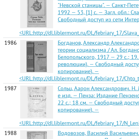
"Невской станицы". — Санкт-Пете
1992 — 53, [1] с. — Загл. обл.: Сл
Свободный доступ из сети Интерн
<URL:http://dl.liblermont.ru/DL/febriary_17/Slav
1986
Богданов, Александр Александро
теории социализма / Ал. Богдано
Белопольского, 1917 — 29 с.; 19
революции). — Свободный доступ 
копирование). —
<URL:http://dl.liblermont.ru/DL/febriary_17/Chto_
1987
Сольц, Аарон Александрович. Н. 
е изд. — Пенза: Издание Пензен
22 с.; 18 см. — Свободный доступ
копирование). —
<URL:http://dl.liblermont.ru/DL/febriary_17/N_Len
1988
Водовозов, Василий Васильевич.