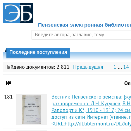
Пензенская электронная библиоте
Последние поступления
Найдено документов: 2 811
Предыдущая
1
...
14
№
Оп
181
Вестник Пензенского земства: [жу
разновременно: Л.Н. Кугушев, В.Н.
Рапопорт и К°, 1910 - 1917; 24 см
доступ из сети Интернет (чтение, 
<URL:http://dl.liblermont.ru/DL/J