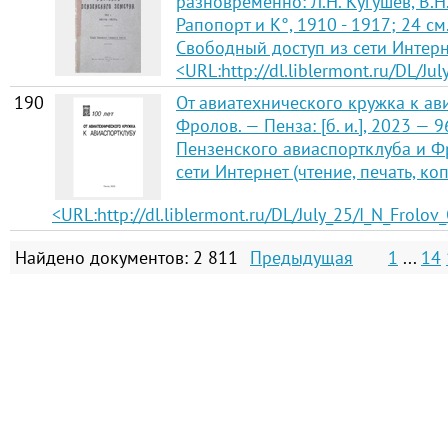
разновременно: Л.Н. Кугушев, В.Н.
Рапопорт и К°, 1910 - 1917; 24 см. №
Свободный доступ из сети Интерне
<URL:http://dl.liblermont.ru/DL/J
190
От авиатехнического кружка к ави
Фролов. — Пенза: [б. и.], 2023 — 96
Пензенского авиаспортклуба и Фр
сети Интернет (чтение, печать, ко
<URL:http://dl.liblermont.ru/DL/July_25/I_N_Frolo
Найдено документов: 2 811
Предыдущая
1
...
14