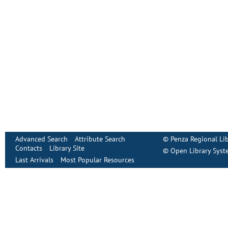
Advanced Search
Attribute Search
©
Penza Regional Lib
Contacts
Library Site
©
Open Library Syst
Last Arrivals
Most Popular Resources