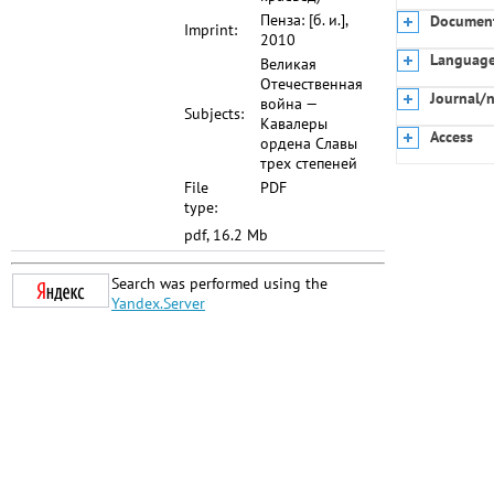
Пенза: [б. и.],
Document
Imprint:
2010
Languag
Великая
Отечественная
Journal/
война —
Subjects:
Кавалеры
Access
ордена Славы
трех степеней
File
PDF
type:
pdf, 16.2 Mb
Search was performed using the
Yandex.Server