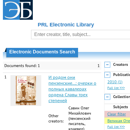
PRL Electronic Library
Electronic Documents Search
Creators
Documents found: 1
1
Publicati
1
И родом они
2010 (1)
пензенские...: очерки о
Full list >>>
полных кавалерах
ордена Славы трех
Collectio
степеней
Subjects
Савин Олег
Михайлович
Clear filter
Other
(пензенский
Великая Оте
creators:
писатель,
Full list >>>
краевед)