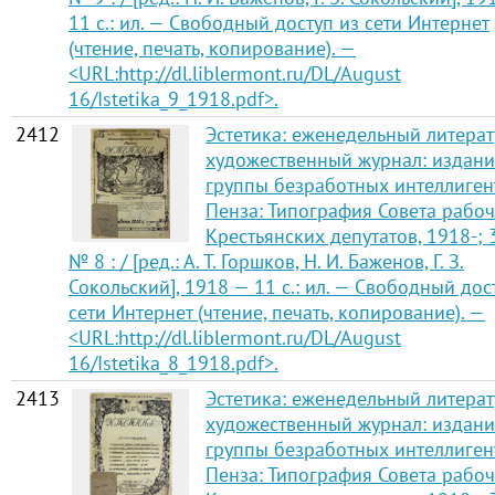
11 с.: ил. — Свободный доступ из сети Интернет
(чтение, печать, копирование). —
<URL:http://dl.liblermont.ru/DL/August
16/Istetika_9_1918.pdf>.
2412
Эстетика: еженедельный литерат
художественный журнал: издани
группы безработных интеллиген
Пенза: Типография Совета рабоч
Крестьянских депутатов, 1918-; 
№ 8 : / [ред.: А. Т. Горшков, Н. И. Баженов, Г. З.
Сокольский], 1918 — 11 с.: ил. — Свободный дос
сети Интернет (чтение, печать, копирование). —
<URL:http://dl.liblermont.ru/DL/August
16/Istetika_8_1918.pdf>.
2413
Эстетика: еженедельный литерат
художественный журнал: издани
группы безработных интеллиген
Пенза: Типография Совета рабоч