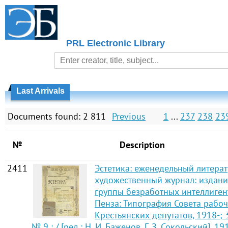
PRL Electronic Library
Last Arrivals
Documents found: 2 811
Previous
1
...
237
238
23
№
Description
2411
Эстетика: еженедельный литерат
художественный журнал: издани
группы безработных интеллиген
Пенза: Типография Совета рабоч
Крестьянских депутатов, 1918-; 
№ 9 : / [ред.: Н. И. Баженов, Г. З. Сокольский], 1