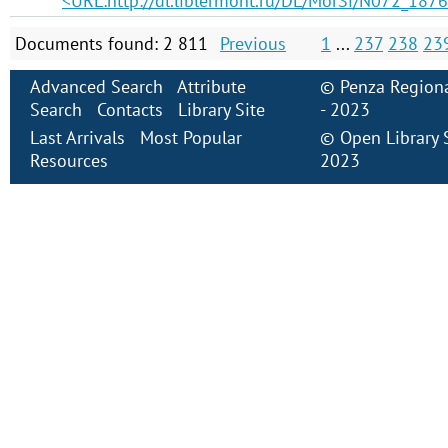
<URL:http://dl.liblermont.ru/DL/MorSi/N072_1876
Documents found: 2 811
Previous
1
...
237
238
23
Advanced Search
Attribute
©
Penza Regiona
Search
Contacts
Library Site
- 2023
Last Arrivals
Most Popular
©
Open Library
Resources
2023