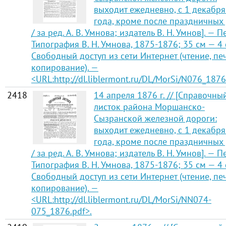
выходит ежедневно, с 1 декабр
года, кроме после праздничных
/ за ред. А. В. Умнова; издатель В. Н. Умнов]. — П
Типография В. Н. Умнова, 1875-1876; 35 см — 4 
Свободный доступ из сети Интернет (чтение, печ
копирование). —
<URL:http://dl.liblermont.ru/DL/MorSi/N076_1876
2418
14 апреля 1876 г. // [Справочны
листок района Моршанско-
Сызранской железной дороги:
выходит ежедневно, с 1 декабр
года, кроме после праздничных
/ за ред. А. В. Умнова; издатель В. Н. Умнов]. — П
Типография В. Н. Умнова, 1875-1876; 35 см — 4 
Свободный доступ из сети Интернет (чтение, печ
копирование). —
<URL:http://dl.liblermont.ru/DL/MorSi/NN074-
075_1876.pdf>.