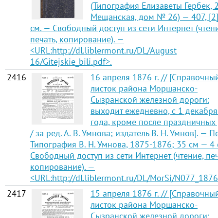
(Типография Елизаветы Гербек, 
Мещанская, дом № 26) — 407, [2] 
см. — Свободный доступ из сети Интернет (чтен
печать, копирование). —
<URL:http://dl.liblermont.ru/DL/August
16/Gitejskie_bili.pdf>.
2416
16 апреля 1876 г. // [Справочны
листок района Моршанско-
Сызранской железной дороги:
выходит ежедневно, с 1 декабр
года, кроме после праздничных
/ за ред. А. В. Умнова; издатель В. Н. Умнов]. — П
Типография В. Н. Умнова, 1875-1876; 35 см — 4 
Свободный доступ из сети Интернет (чтение, печ
копирование). —
<URL:http://dl.liblermont.ru/DL/MorSi/N077_1876
2417
15 апреля 1876 г. // [Справочны
листок района Моршанско-
Сызранской железной дороги: