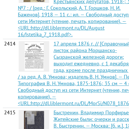
Крестьянских депутатов, 1918-; 
№7 : / [ред.: Г. Сокольский, А. Т. Горшков, Н. И.
Баженов], 1918 — 11 с.: ил. — Свободный доступ
сети Интернет (чтение, печать, копирование). —
<URL:http://dl.liblermont.ru/DL/August
16/Istetika_7_1918.pdf>.
2414
17 апреля 1876 г. // [Справочны
листок района Моршанско-
Сызранской железной дороги:
выходит ежедневно, с 1 декабр
года, кроме после праздничных
/ за ред. А. В. Умнова; издатель В. Н. Умнов]. — П
Типография В. Н. Умнова, 1875-1876; 35 см — 4 
Свободный доступ из сети Интернет (чтение, печ
копирование). —
<URL:http://dl.liblermont.ru/DL/MorSi/N078_1876
2415
Быстренин, Владимир Порфирье
Житейские были: очерки и расск
В. Быстренин. — Москва: [б. и.], 