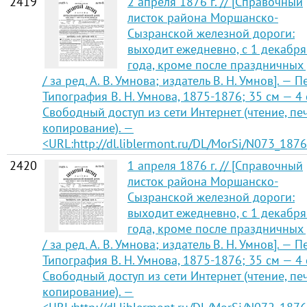
2419
2 апреля 1876 г. // [Справочный
листок района Моршанско-
Сызранской железной дороги:
выходит ежедневно, с 1 декабр
года, кроме после праздничных
/ за ред. А. В. Умнова; издатель В. Н. Умнов]. — П
Типография В. Н. Умнова, 1875-1876; 35 см — 4 
Свободный доступ из сети Интернет (чтение, печ
копирование). —
<URL:http://dl.liblermont.ru/DL/MorSi/N073_1876
2420
1 апреля 1876 г. // [Справочный
листок района Моршанско-
Сызранской железной дороги:
выходит ежедневно, с 1 декабр
года, кроме после праздничных
/ за ред. А. В. Умнова; издатель В. Н. Умнов]. — П
Типография В. Н. Умнова, 1875-1876; 35 см — 4 
Свободный доступ из сети Интернет (чтение, печ
копирование). —