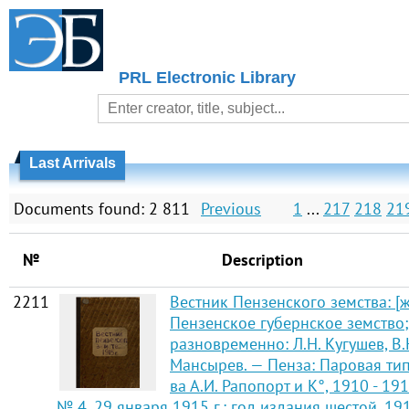
PRL Electronic Library
Last Arrivals
Documents found: 2 811
Previous
1
...
217
218
21
№
Description
2211
Вестник Пензенского земства: [ж
Пензенское губернское земство;
разновременно: Л.Н. Кугушев, В.
Мансырев. — Пенза: Паровая типо
ва А.И. Рапопорт и К°, 1910 - 19
№ 4. 29 января 1915 г.: год издания шестой, 19