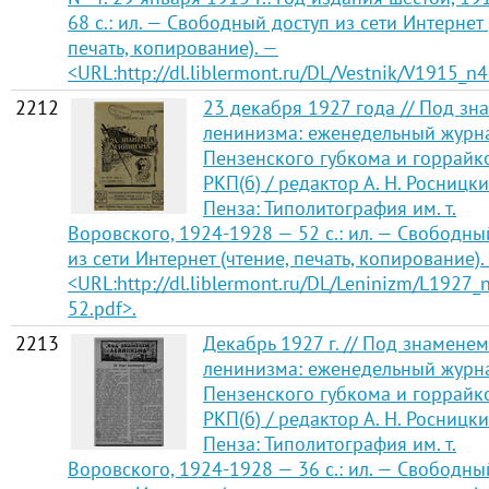
68 с.: ил. — Свободный доступ из сети Интернет 
печать, копирование). —
<URL:http://dl.liblermont.ru/DL/Vestnik/V1915_n4
2212
23 декабря 1927 года // Под зн
ленинизма: еженедельный журн
Пензенского губкома и горрайк
РКП(б) / редактор А. Н. Росницки
Пенза: Типолитография им. т.
Воровского, 1924-1928 — 52 с.: ил. — Свободны
из сети Интернет (чтение, печать, копирование).
<URL:http://dl.liblermont.ru/DL/Leninizm/L1927_
52.pdf>.
2213
Декабрь 1927 г. // Под знаменем
ленинизма: еженедельный журн
Пензенского губкома и горрайк
РКП(б) / редактор А. Н. Росницки
Пенза: Типолитография им. т.
Воровского, 1924-1928 — 36 с.: ил. — Свободны