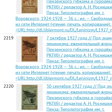
Пензенского губкома и горрайк
РКП(б) / редактор А. Н. Росницки
Пенза: Типолитография им. т.
Воровского, 1924-1928 — 36 с.: ил. — Свободны
из сети Интернет (чтение, печать, копирование).
<URL:http://dl.liblermont.ru/DL/Leninizm/L1927_
2219
7 октября 1927 года // Под зна
ленинизма: еженедельный журн
Пензенского губкома и горрайк
РКП(б) / редактор А. Н. Росницки
Пенза: Типолитография им. т.
Воровского, 1924-1928 — 36 с.: ил. — Свободны
из сети Интернет (чтение, печать, копирование).
<URL:http://dl.liblermont.ru/DL/Leninizm/L1927_
2220
30 сентября 1927 года // Под з
ленинизма: еженедельный журн
Пензенского губкома и горрайк
РКП(б) / редактор А. Н. Росницки
Пенза: Типолитография им. т.