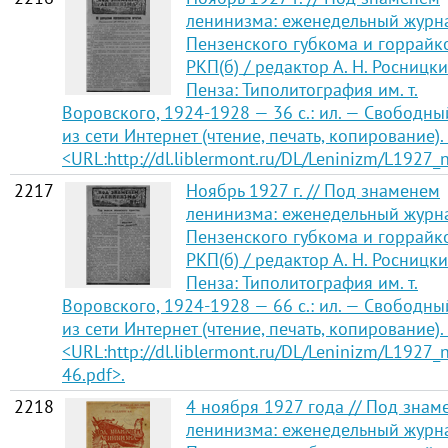
ленинизма: еженедельный журн
Пензенского губкома и горрайк
РКП(б) / редактор А. Н. Росницки
Пенза: Типолитография им. т.
Воровского, 1924-1928 — 36 с.: ил. — Свободны
из сети Интернет (чтение, печать, копирование).
<URL:http://dl.liblermont.ru/DL/Leninizm/L1927_n
2217
Ноябрь 1927 г. // Под знаменем
ленинизма: еженедельный журн
Пензенского губкома и горрайк
РКП(б) / редактор А. Н. Росницки
Пенза: Типолитография им. т.
Воровского, 1924-1928 — 66 с.: ил. — Свободны
из сети Интернет (чтение, печать, копирование).
<URL:http://dl.liblermont.ru/DL/Leninizm/L1927_
46.pdf>.
2218
4 ноября 1927 года // Под знам
ленинизма: еженедельный журн