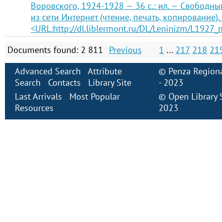
Воровского, 1924-1928 — 36 с.: ил. — Свободны
из сети Интернет (чтение, печать, копирование).
<URL:http://dl.liblermont.ru/DL/Leninizm/L1927_
Documents found: 2 811
Previous
1
...
217
218
21
Advanced Search
Attribute
©
Penza Regiona
Search
Contacts
Library Site
- 2023
Last Arrivals
Most Popular
©
Open Library
Resources
2023