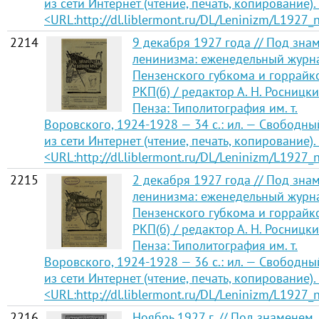
из сети Интернет (чтение, печать, копирование).
<URL:http://dl.liblermont.ru/DL/Leninizm/L1927_
2214
9 декабря 1927 года // Под зна
ленинизма: еженедельный журн
Пензенского губкома и горрайк
РКП(б) / редактор А. Н. Росницки
Пенза: Типолитография им. т.
Воровского, 1924-1928 — 34 с.: ил. — Свободны
из сети Интернет (чтение, печать, копирование).
<URL:http://dl.liblermont.ru/DL/Leninizm/L1927_
2215
2 декабря 1927 года // Под зна
ленинизма: еженедельный журн
Пензенского губкома и горрайк
РКП(б) / редактор А. Н. Росницки
Пенза: Типолитография им. т.
Воровского, 1924-1928 — 36 с.: ил. — Свободны
из сети Интернет (чтение, печать, копирование).
<URL:http://dl.liblermont.ru/DL/Leninizm/L1927_
2216
Ноябрь 1927 г. // Под знаменем