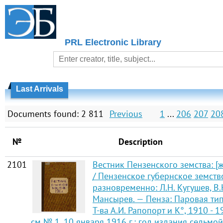
PRL Electronic Library
Last Arrivals
Documents found: 2 811
Previous
1
...
206
207
20
№
Description
2101
Вестник Пензенского земства: [
/ Пензенское губернское земство
разновременно: Л.Н. Кугушев, В.
Мансырев. — Пенза: Паровая тип
Т-ва А.И. Рапопорт и К°, 1910 - 1
см № 1. 10 января 1916 г.: год издания седьмой