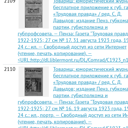
2109
Товарищ: юмористический журн
бесплатное приложение к губ. га
«Трудовая правда» / ред. С. Д.
Давыдов; издание Пенз. губком
партии, губисполкома и
губпрофсовета. — Пенза: Газета "Трудовая правд
1922-1925; 27 см № 17. 31 августа 1923 года, 
24 с.: ил. — Свободный доступ из сети Интернет
(чтение, печать, копирование). —
<URL:http://dl.liblermont.ru/DL/Comrad/C1923_n1
2110
Товарищ: юмористический журн
бесплатное приложение к губ. га
«Трудовая правда» / ред. С. Д.
Давыдов; издание Пенз. губком
партии, губисполкома и
губпрофсовета. — Пенза: Газета "Трудовая правд
1922-1925; 27 см № 16. 19 августа 1923 года, 
24 с.: ил., портр. — Свободный доступ из сети И
(чтение, печать, копирование). —