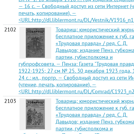
— 16 с. — Свободный доступ из сети Интернет (ч
печать, копирование). —
<URL:http://dl.liblermont.ru/DL/Vestnik/V1916_n1
2102
Товарищ: юмористический журн
бесплатное приложение к губ. га
«Трудовая правда» / ред. С. Д.
Давыдов; издание Пенз. губком
партии, губисполкома и
губпрофсовета. — Пенза: Газета "Трудовая правд
1922-1925; 27 см № 25. 30 декабря 1923 года,
24 с.: ил., портр. — Свободный доступ из сети И
(чтение, печать, копирование). —
<URL:http://dl.liblermont.ru/DL/Comrad/C1923_n2
2103
Товарищ: юмористический журн
бесплатное приложение к губ. га
«Трудовая правда» / ред. С. Д.
Давыдов; издание Пенз. губком
партии, губисполкома и