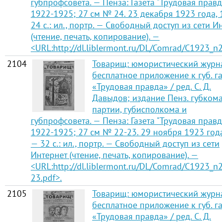
губпрофсовета. — Пенза: Газета "Трудовая правд
1922-1925; 27 см № 24. 23 декабря 1923 года,
24 с.: ил., портр. — Свободный доступ из сети И
(чтение, печать, копирование). —
<URL:http://dl.liblermont.ru/DL/Comrad/C1923_n2
2104
Товарищ: юмористический журн
бесплатное приложение к губ. га
«Трудовая правда» / ред. С. Д.
Давыдов; издание Пенз. губком
партии, губисполкома и
губпрофсовета. — Пенза: Газета "Трудовая правд
1922-1925; 27 см № 22-23. 29 ноября 1923 год
— 32 с.: ил., портр. — Свободный доступ из сети
Интернет (чтение, печать, копирование). —
<URL:http://dl.liblermont.ru/DL/Comrad/C1923_n
23.pdf>.
2105
Товарищ: юмористический журн
бесплатное приложение к губ. га
«Трудовая правда» / ред. С. Д.