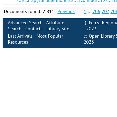
<URL:http://dl.liblermont.ru/DL/Comrad/C1923_n1
Documents found: 2 811
Previous
1
...
206
207
20
Advanced Search
Attribute
©
Penza Regiona
Search
Contacts
Library Site
- 2023
Last Arrivals
Most Popular
©
Open Library
Resources
2023