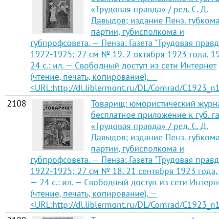
«Трудовая правда» / ред. С. Д.
Давыдов; издание Пенз. губком
партии, губисполкома и
губпрофсовета. — Пенза: Газета "Трудовая правд
1922-1925; 27 см № 19. 2 октября 1923 года, 1
24 с.: ил. — Свободный доступ из сети Интернет
(чтение, печать, копирование). —
<URL:http://dl.liblermont.ru/DL/Comrad/C1923_n1
2108
Товарищ: юмористический журн
бесплатное приложение к губ. га
«Трудовая правда» / ред. С. Д.
Давыдов; издание Пенз. губком
партии, губисполкома и
губпрофсовета. — Пенза: Газета "Трудовая правд
1922-1925; 27 см № 18. 21 сентября 1923 года,
— 24 с.: ил. — Свободный доступ из сети Интерн
(чтение, печать, копирование). —
<URL:http://dl.liblermont.ru/DL/Comrad/C1923_n1