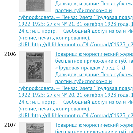
Давыдов; издание Пенз. губком
партии, губисполкома и
губпрофсовета. — Пенза: Газета "Трудовая правд
1922-1925; 27 см № 21. 31 октября 1923 года,
24 с.: ил., портр. — Свободный доступ из сети И
(чтение, печать, копирование). —
<URL:http://dl.liblermont.ru/DL/Comrad/C1923_n2
2106
Товарищ: юмористический журн
бесплатное приложение к губ. га
«Трудовая правда» / ред. С. Д.
Давыдов; издание Пенз. губком
партии, губисполкома и
губпрофсовета. — Пенза: Газета "Трудовая правд
1922-1925; 27 см № 20. 21 октября 1923 года,
24 с.: ил., портр. — Свободный доступ из сети И
(чтение, печать, копирование). —
<URL:http://dl.liblermont.ru/DL/Comrad/C1923_n2
2107
Товарищ: юмористический журн
бесплатное приложение к губ. га