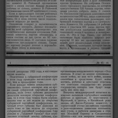
рабочих 
конференции 
ной 
ленинизма
количество 
от 
стан-
значительное 
духе 
идет 
в 
На 
собрании 
Н. 
Районной 
Пензен-
ка: 
организации
комитет 
против 
троцкизма. 
- 
больше 
имеет 
с 
своем 
составе 
котором
ского 
городского 
партактива, 
на 
половины
рабочих 
В.-Районной
комитет 
520 
от 
станка, 
присутствовало 
оппо-
партии, 
членов 
40°/орабочихот 
собрать 
3 
организации-около 
станка.
голоса.
зиции 
удалось 
лишь 
На 
районных
Если 
Пензенском 
предыдущем 
составе 
в 
комсомольском
городском 
составе380 
было 
2 
.комитетов 
партии 
всего 
подполь-
активе 
воздер-
в 
один 
чел. 
лишь 
щика, 
то 
составе 
в 
этом 
число 
подполь-
жался 
одо-
при 
голосовании 
резолюции, 
бряющей 
щиков 
выросло 
до 
шести.
Централь-
политику 
партии 
ее 
и 
Оппозиция 
Комитета. 
На 
рабочих
говорит 
несменяемости
о 
собраниях 
14 
ного 
партийного 
перевыбо-
691 
Данные 
аппарата. 
ячеек 
с 
про-
участием 
партии 
члена 
всей 
ЦК
губернии 
одобрения 
ров 
по 
опровергают 
эти
тив 
резолюции 
линии 
Рай-
клеветнические 
выпадки 
оппозиции. 
4 
голосовало 
воздержа-
всего 
человека 
и 
обновились 
16. 
работа
Это 
Пензе, 
комитеты 
партии 
в
онные 
лось 
в 
гор. 
где 
92 
наиболее 
своем 
составе 
трети: 
на 
две 
из 
чле-
была 
оппозиции 
раз-
широко 
31 
И 
нов 
комитетов 
лишь 
состояло 
членами
вернут^! 
едино-
все 
организация 
же 
Такую
комитетов 
решительный 
предыдущего 
созыва. 
душно 
оппози-
дает 
отпор 
Шатания, 
перевыбо-
же 
колебания, 
картину 
рисуют 
данные 
о 
которые 
ции. 
имели
бюро 
рах 
ячеек 
и 
волкомов.
место 
троцки-
в 
организации  
.период 
в 
4F
45—46
No 
4
Осо-
1923 
стекой 
организацию 
вооруженного 
народа
настоящее
года, 
в 
дискуссии 
—
В 
авиахим. 
вопрос 
оппозиции
на 
ответ 
время 
изжиты.
—
конференции
война, 
Подготовка 
губернской 
война, 
какая 
чего 
какими
во 
имя 
к 
способами 
будет 
война
значительно 
средствами 
луч-
и 
проведена 
в 
этом 
году 
рабочие 
вестись, 
крестьяне 
ответили,
и 
чем 
годы.
предыдущие 
ше, 
в 
пуб-
Если 
советское 
докладчиков 
что 
государство
их 
родное
тезисы 
раньше 
—
будут 
государство, 
которое 
защи-
накануне 
во 
вре-
они 
или 
только 
ликовались 
конфе-
самой 
губернской 
партийной 
щать 
изо 
всех 
сил.
мя 
губкома 
международной 
Вопросы 
политики 
раздавался
не-
отчет 
ренции, 
если 
конферен-
глубочайшее 
внимание
открытия 
изменно 
вызывали 
накануне 
делегатам 
рабочих 
О 
были 
опубли-
переговорах 
крестьян. 
и 
с
этом 
году 
тезисы 
то 
в 
ции, 
Францией, 
Китайской 
о 
долгах, 
о 
рево-
за 
еще 
две 
недели 
до 
открытия
кованы 
об 
Англо-Русском 
партийной 
губернской 
конференции, 
комитете, 
пе-
люции, 
о
губкома 
был 
героической 
английских 
чатный 
горняков,
стачке 
отчет 
разослан 
на
колониаль-
движении 
за 
о 
революционном 
тоже 
две 
до 
места 
недели 
открытия
рабочем 
губернской 
Еще
партийной 
конференции. 
стра-
стран, 
о 
движении 
в 
ных 
Западной 
Соединенных
„Трудовой 
был 
Европы 
Правде" 
опуб-
нах 
и 
раньше 
в 
Штатах—
отчетный 
губкома, 
вопросы 
внимательно
ликован 
доклад 
все 
эти 
сде-