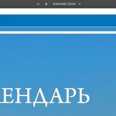
Zoom
Zoom
Out
In
ЛЕНДАРЬ
тных 