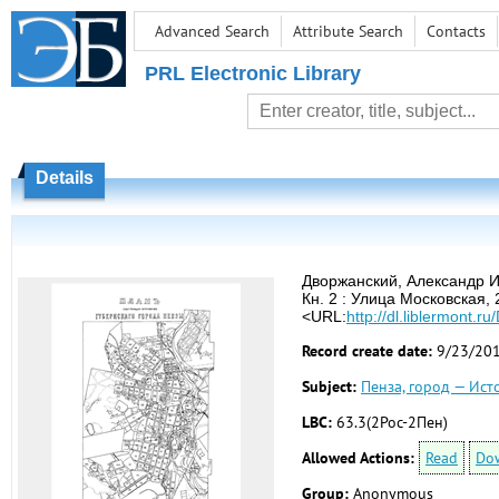
Advanced Search
Attribute Search
Contacts
PRL Electronic Library
Details
Дворжанский, Александр И
Кн. 2 : Улица Московская,
<URL:
http://dl.liblermont.
Record create date:
9/23/20
Subject:
Пенза, город — Ист
LBC:
63.3(2Рос-2Пен)
Allowed Actions:
Read
Do
Group:
Anonymous