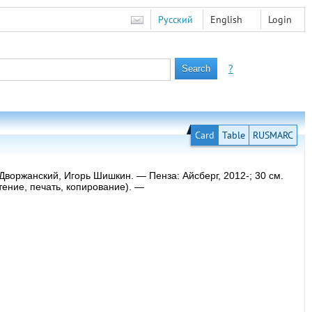
Русский
English
Login
?
Card
Table
RUSMARC
Дворжанский, Игорь Шишкин. — Пенза: Айсберг, 2012-; 30 см.
чтение, печать, копирование). —