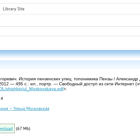
Library Site
горевич. История пензенских улиц: топонимика Пензы / Александр 
 2012 — 495 с.: ил., портр. — Свободный доступ из сети Интернет (
ru/DL/shishkin/ul_Moskovskaya.pdf
>.
14
ория — Улица Московская
wnload
(67 Mb)