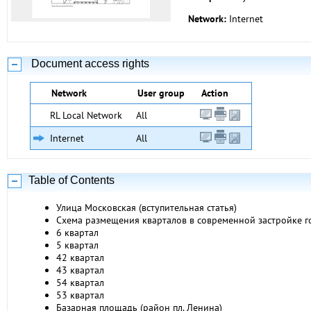
Network:
Internet
Document access rights
Network
User group
Action
RL Local Network
All
Internet
All
Table of Contents
Улица Московская (вступительная статья)
Схема размещения кварталов в современной застройке г
6 квартал
5 квартал
42 квартал
43 квартал
54 квартал
53 квартал
Базарная площадь (район пл. Ленина)