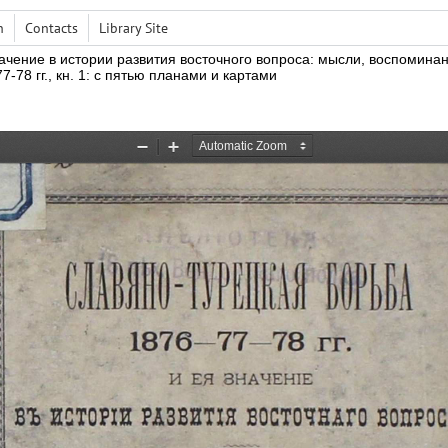
h
Contacts
Library Site
ачение в истории развития восточного вопроса: мысли,
воспоминани
7-78 гг.
,
кн.
1: с пятью планами и картами