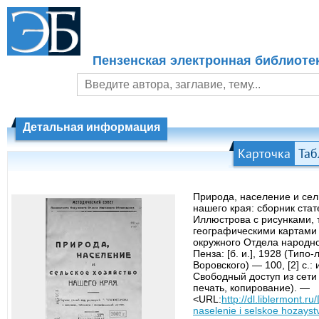
Пензенская электронная библиоте
Детальная информация
Карточка
Таб
Природа, население и сел
нашего края: сборник стат
Иллюстрова с рисунками, 
географическими картами 
окружного Отдела народн
Пенза: [б. и.], 1928 (Типо-
Воровского) — 100, [2] с.: 
Свободный доступ из сети
печать, копирование). —
<URL:
http://dl.liblermont.r
naselenie i selskoe hozays