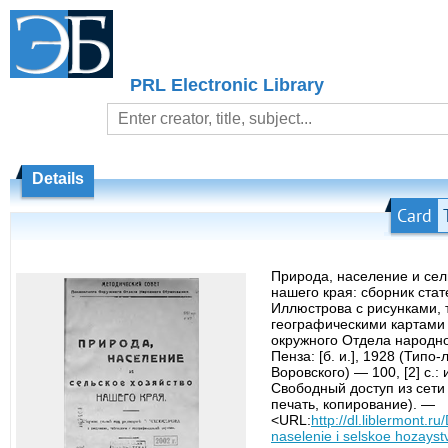
PRL Electronic Library
Details
Card
Природа, население и сел
нашего края: сборник стат
Иллюстрова с рисунками, 
географическими картами 
окружного Отдела народн
Пенза: [б. и.], 1928 (Типо-
Воровского) — 100, [2] с.: 
Свободный доступ из сети
печать, копирование). —
<URL:
http://dl.liblermont.r
naselenie i selskoe hozays