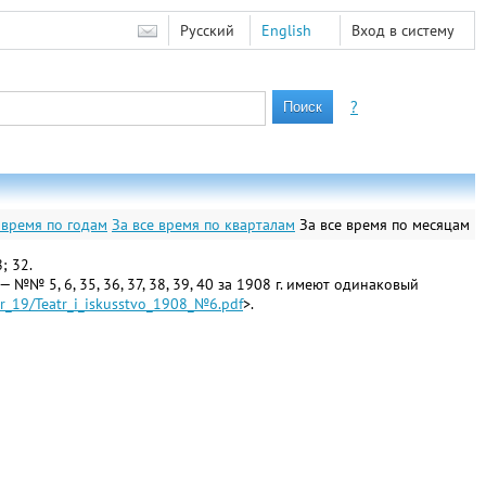
Русский
English
Вход в систему
?
 время по годам
За все время по кварталам
За все время по месяцам
; 32.
 — №№ 5, 6, 35, 36, 37, 38, 39, 40 за 1908 г. имеют одинаковый
er_19/Teatr_i_iskusstvo_1908_№6.pdf
>.