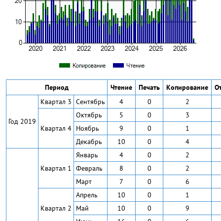
Период
Чтение
Печать
Копирование
О
Квартал 3
Сентябрь
4
0
2
Октябрь
5
0
3
Год 2019
Квартал 4
Ноябрь
9
0
1
Декабрь
10
0
4
Январь
4
0
2
Квартал 1
Февраль
8
0
2
Март
7
0
6
Апрель
10
0
1
Квартал 2
Май
10
0
9