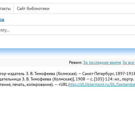
такты
Сайт библиотеки
ка
Режим:
За последнее время
За все
р-издатель З. В. Тимофеева (Холмская). — Санкт-Петербург, 1897-1918
дательница З. В. Тимофеева (Холмская)], 1908 — с. [105]-124: ил., портр.
ние, печать, копирование). — <URL:
http://dl.liblermont.ru/DL/Septemb