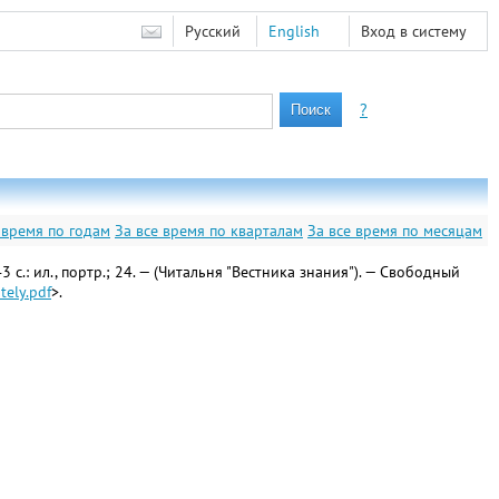
Русский
English
Вход в систему
?
 время по годам
За все время по кварталам
За все время по месяцам
 с.: ил., портр.; 24. — (Читальня "Вестника знания"). — Свободный
tely.pdf
>.