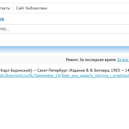
такты
Сайт библиотеки
ка
Режим:
За последнее время
За все
 Карл Боринский]. — Санкт-Петербург: Издание В. В. Битнера, 1903 — 143
/dl.liblermont.ru/DL/September_19/Teatr_ego_zadachi_istoriya_i_predstavi