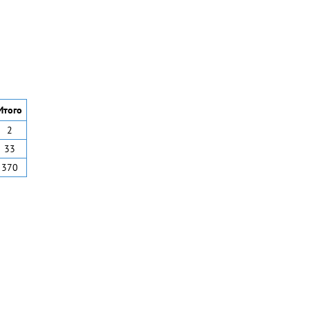
Итого
2
33
370