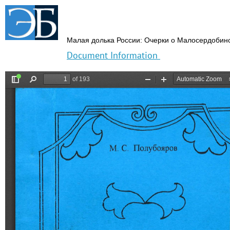
Малая долька России: Очерки о Малосердобинс
Document Information