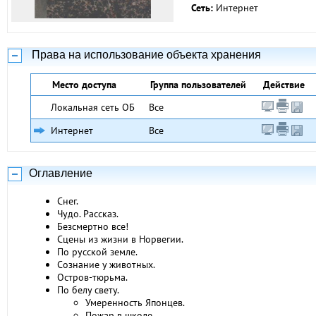
Сеть:
Интернет
Права на использование объекта хранения
Место доступа
Группа пользователей
Действие
Локальная сеть ОБ
Все
Интернет
Все
Оглавление
Снег.
Чудо. Рассказ.
Безсмертно все!
Сцены из жизни в Норвегии.
По русской земле.
Сознание у животных.
Остров-тюрьма.
По белу свету.
Умеренность Японцев.
Пожар в школе.