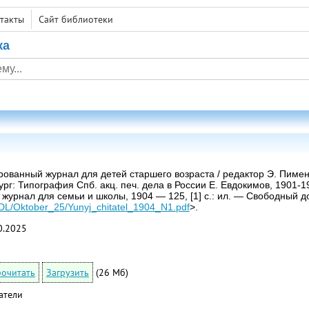
такты
Сайт библиотеки
ка
ованный журнал для детей старшего возраста / редактор Э. Пимено
г: Типография Спб. акц. печ. дела в России Е. Евдокимов, 1901-19
журнал для семьи и школы, 1904 — 125, [1] с.: ил. — Свободный до
ru/DL/Oktober_25/Yunyj_chitatel_1904_N1.pdf
>.
0.2025
очитать
Загрузить
(26 Мб)
атели