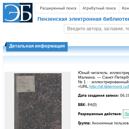
Расширенный поиск
Атрибутный поиск
Кон
Пензенская электронная библиоте
Детальная информация
Юный читатель: иллюстрир
Малкина. — Санкт-Петербур
№ 1 : : иллюстрированный 
<URL:
http://dl.liblermont.
Дата создания записи:
06.1
ББК:
84(0)
Разрешенные действия:
Пр
Группа:
Анонимные пользов