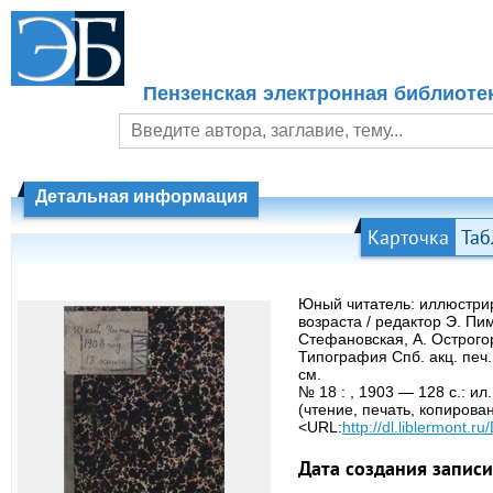
Пензенская электронная библиоте
Детальная информация
Карточка
Таб
Юный читатель: иллюстри
возраста / редактор Э. Пи
Стефановская, А. Острого
Типография Спб. акц. печ.
см.
№ 18 : , 1903 — 128 с.: и
(чтение, печать, копирова
<URL:
http://dl.liblermont
Дата создания записи