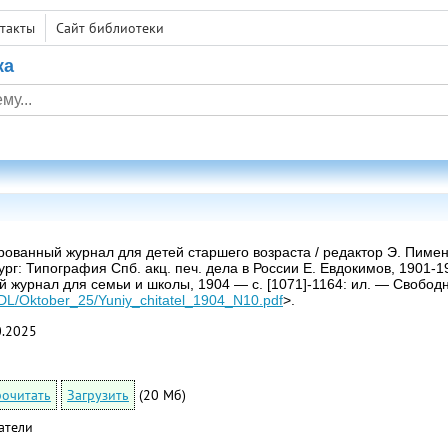
такты
Сайт библиотеки
ка
ованный журнал для детей старшего возраста / редактор Э. Пимено
г: Типография Спб. акц. печ. дела в России Е. Евдокимов, 1901-19
 журнал для семьи и школы, 1904 — с. [1071]-1164: ил. — Свободн
ru/DL/Oktober_25/Yuniy_chitatel_1904_N10.pdf
>.
0.2025
очитать
Загрузить
(20 Мб)
атели