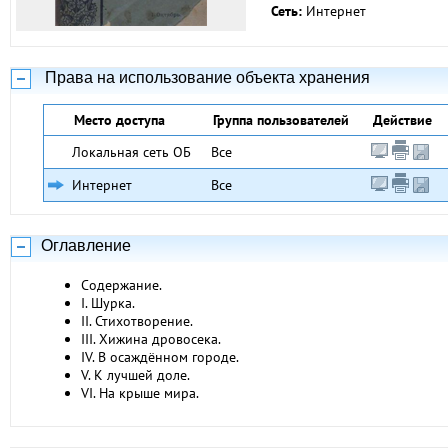
Сеть:
Интернет
Права на использование объекта хранения
Место доступа
Группа пользователей
Действие
Локальная сеть ОБ
Все
Интернет
Все
Оглавление
Содержание.
I. Шурка.
II. Стихотворение.
III. Хижина дровосека.
IV. В осаждённом городе.
V. К лучшей доле.
VI. На крыше мира.