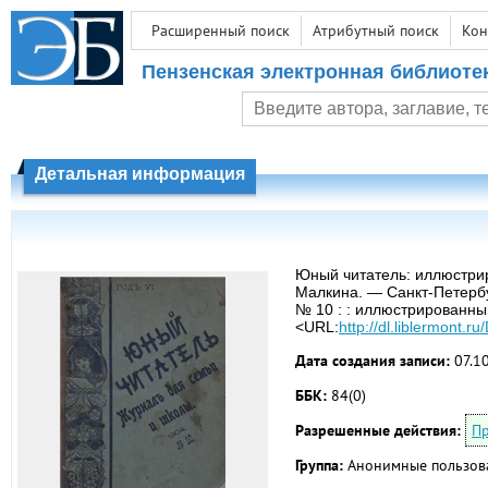
Расширенный поиск
Атрибутный поиск
Кон
Пензенская электронная библиоте
Детальная информация
Юный читатель: иллюстрир
Малкина. — Санкт-Петербур
№ 10 : : иллюстрированный
<URL:
http://dl.liblermont.
Дата создания записи:
07.1
ББК:
84(0)
Разрешенные действия:
Пр
Группа:
Анонимные пользов