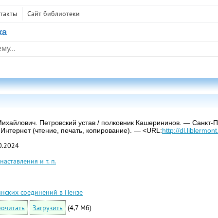
такты
Сайт библиотеки
ка
хайлович. Петровский устав / полковник Кашерининов. — Санкт-Пет
 Интернет (чтение, печать, копирование). — <URL:
http://dl.liblermo
0.2024
наставления и т. п.
нских соединений в Пензе
очитать
Загрузить
(4,7 Мб)