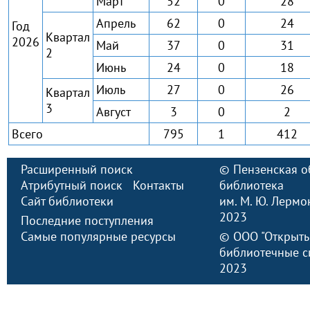
Март
52
0
28
Апрель
62
0
24
Год
Квартал
2026
Май
37
0
31
2
Июнь
24
0
18
Июль
27
0
26
Квартал
3
Август
3
0
2
Всего
795
1
412
Расширенный поиск
©
Пензенская о
Атрибутный поиск
Контакты
библиотека
Сайт библиотеки
им. М. Ю. Лермо
2023
Последние поступления
Самые популярные ресурсы
©
ООО "Открыт
библиотечные с
2023