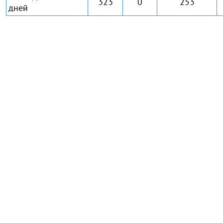
323
0
253
дней