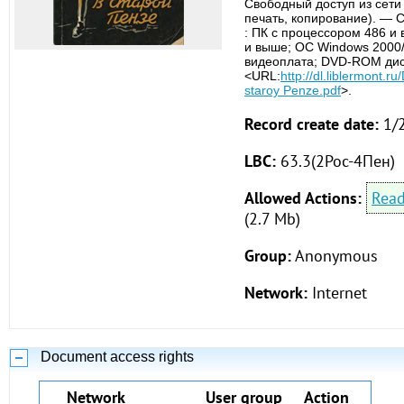
Свободный доступ из сети
печать, копирование). — 
: ПК с процессором 486 и
и выше; ОС Windows 2000
видеоплата; DVD-ROM дис
<URL:
http://dl.liblermont.
staroy Penze.pdf
>.
Record create date:
1/
LBC:
63.3(2Рос-4Пен)
Allowed Actions:
Rea
(2.7 Mb)
Group:
Anonymous
Network:
Internet
Document access rights
Network
User group
Action