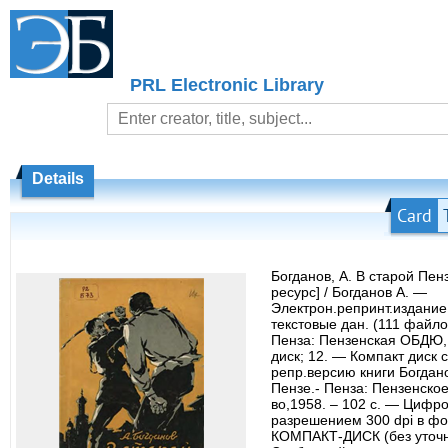
PRL Electronic Library
Details
Card
Богданов, А. В старой Пен
ресурс] / Богданов А. —
Электрон.репринт.издание
текстовые дан. (111 файло
Пенза: Пензенская ОБДЮ, 
диск; 12. — Компакт диск 
репр.версию книги Богдано
Пензе.- Пенза: Пензенское
во,1958. – 102 c. — Цифро
разрешением 300 dpi в фор
КОМПАКТ-ДИСК (без уточ