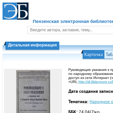
Пензенская электронная библиоте
Детальная информация
Карточка
Таб
Руководящие указания к п
по народному образованию
доступ из сети Интернет (
<URL:
http://dl.liblermon
Дата создания записи
Тематика:
Народное 
ББК:
74.04(2)кр