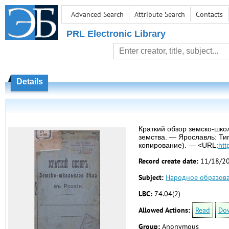
Advanced Search
Attribute Search
Contacts
PRL Electronic Library
Details
Краткий обзор земско-школ
земства. — Ярославль: Тип
копирование). — <URL:
htt
Record create date:
11/18/2
Subject:
Народное образов
LBC:
74.04(2)
Allowed Actions:
Read
Do
Group:
Anonymous