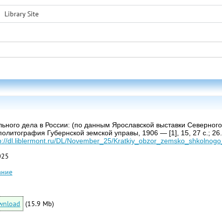
Library Site
ьного дела в России: (по данным Ярославской выставки Северного 
олитография Губернской земской управы, 1906 — [1], 15, 27 с.; 26
p://dl.liblermont.ru/DL/November_25/Kratkiy_obzor_zemsko_shkolnogo
025
ание
wnload
(15.9 Mb)