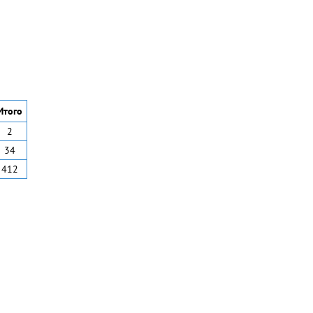
Итого
2
34
412