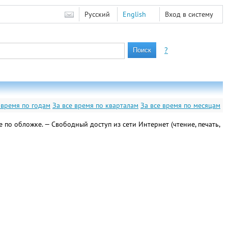
Русский
English
Вход в систему
?
 время по годам
За все время по кварталам
За все время по месяцам
 по обложке. — Свободный доступ из сети Интернет (чтение, печать,