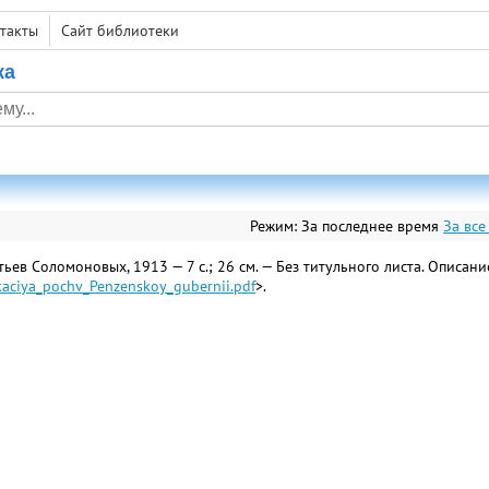
такты
Сайт библиотеки
ка
Режим:
За последнее время
За все
ев Соломоновых, 1913 — 7 с.; 26 см. — Без титульного листа. Описание
ikaciya_pochv_Penzenskoy_gubernii.pdf
>.