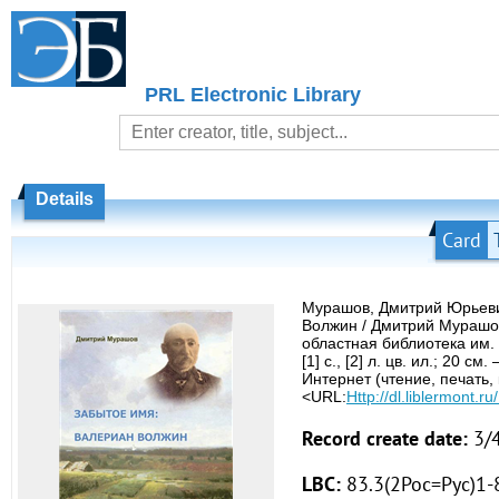
PRL Electronic Library
Details
Card
Мурашов, Дмитрий Юрьеви
Волжин / Дмитрий Мурашо
областная библиотека им.
[1] с., [2] л. цв. ил.; 20 
Интернет (чтение, печать,
<URL:
Http://dl.liblermont.
Record create date:
3/
LBC:
83.3(2Рос=Рус)1