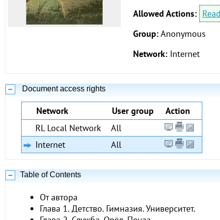
Allowed Actions:
Rea
Group:
Anonymous
Network:
Internet
Document access rights
Network
User group
Action
RL Local Network
All
Internet
All
Table of Contents
От автора
Глава 1. Детство. Гимназия. Университет.
Глава 2. Служба. Орёл. Пенза.