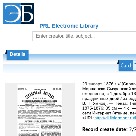
PRL Electronic Library
Details
Card
23 января 1876 г. // [Спр
Моршанско-Сызранской же
ежедневно, с 1 декабря 18
праздничных дней / за ред
В. Н. Умнов]. — Пенза: Ти
1875-1876; 35 см — 4 с. 
сети Интернет (чтение, пе
<URL:
http://dl.liblermont.
Record create date:
2/