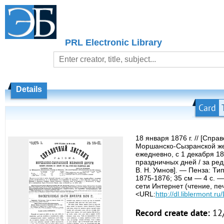
PRL Electronic Library
Details
Card
18 января 1876 г. // [Спр
Моршанско-Сызранской же
ежедневно, с 1 декабря 18
праздничных дней / за ред
В. Н. Умнов]. — Пенза: Ти
1875-1876; 35 см — 4 с. 
сети Интернет (чтение, пе
<URL:
http://dl.liblermont.
Record create date:
12