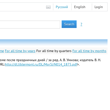
Русский
English
Login
?
ime
For all time by years
For all time by quarters
For all time by months
 после праздничных дней / за ред. А. В. Умнова; издатель В. Н.
URL:
http://dl.liblermont.ru/DL/MorSi/N014_1875.pdf
>.