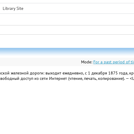
Library Site
Mode:
For a past period of t
кой железной дороги: выходит ежедневно, с 1 декабря 1875 года, кроме
 Свободный доступ из сети Интернет (чтение, печать, копирование). — <