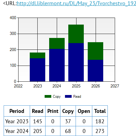
<URL:
http://dl.liblermont.ru/DL/May_23/Tvorchestvo_1
Period
Read
Print
Copy
Open
Total
Year 2023
145
0
37
0
182
Year 2024
205
0
68
0
273