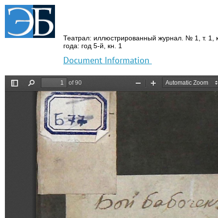
Театрал: иллюстрированный журнал.
№ 1,
т.
1,
к
года: год 5-й,
кн.
1
Document Information