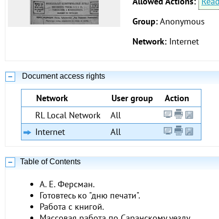
Allowed Actions:
Rea
Group:
Anonymous
Network:
Internet
Document access rights
Network
User group
Action
RL Local Network
All
Internet
All
Table of Contents
А. Е. Ферсман.
Готовтесь ко "дню печати".
Работа с книгой.
Массовая работа по Саранскому уезду.