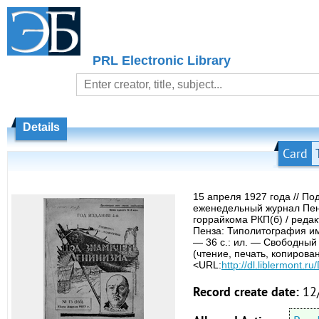
PRL Electronic Library
Details
Card
15 апреля 1927 года // П
еженедельный журнал Пен
горрайкома РКП(б) / редак
Пенза: Типолитография им.
— 36 с.: ил. — Свободный 
(чтение, печать, копирова
<URL:
http://dl.liblermont.
Record create date:
12