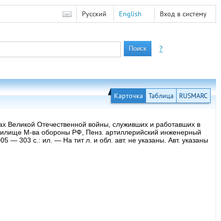
Русский
English
Вход в систему
?
Карточка
Таблица
RUSMARC
ах Великой Отечественной войны, служивших и работавших в
 училище М-ва обороны РФ, Пенз. артиллерийский инженерный
— 303 с.: ил. — На тит л. и обл. авт. не указаны. Авт. указаны