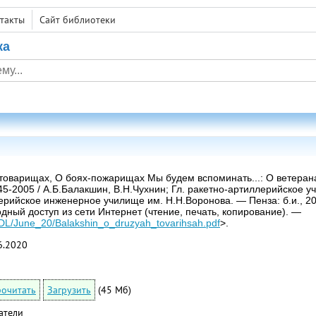
такты
Сайт библиотеки
ка
-товарищах, О боях-пожарищах Мы будем вспоминать...: О ветеран
45-2005 / А.Б.Балакшин, В.Н.Чухнин; Гл. ракетно-артиллерийское
ерийское инженерное училище им. Н.Н.Воронова. — Пенза: б.и., 2005 
одный доступ из сети Интернет (чтение, печать, копирование). —
ru/DL/June_20/Balakshin_o_druzyah_tovarihsah.pdf
>.
6.2020
очитать
Загрузить
(45 Мб)
атели