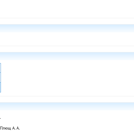
.
Плющ А. А.