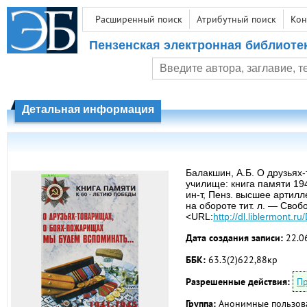
Расширенный поиск
Атрибутный поиск
Кон
Пензенская электронная библиоте
Детальная информация
Балакшин, А.Б. О друзьях
училище: книга памяти 19
ин-т, Пенз. высшее артилл
на обороте тит. л. — Своб
<URL:
http://dl.liblermont.
Дата создания записи:
22.0
ББК:
63.3(2)622,88кр
Разрешенные действия:
Пр
Группа:
Анонимные пользов