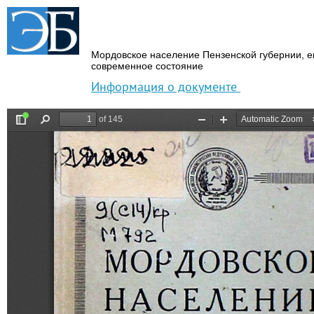
Мордовское население Пензенской губернии,
е
современное состояние
Информация о документе