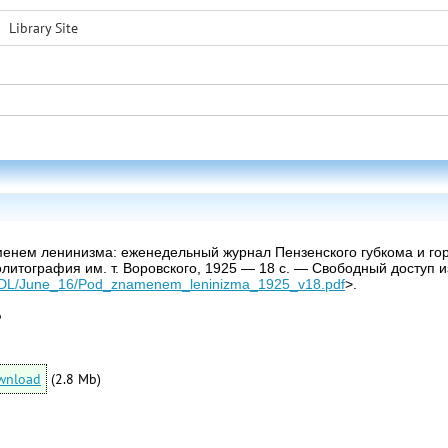
Library Site
аменем ленинизма: еженедельный журнал Пензенского губкома и гор
литография им. т. Воровского, 1925 — 18 с. — Свободный доступ из
t.ru/DL/June_16/Pod_znamenem_leninizma_1925_v18.pdf
>.
6
wnload
(2.8 Mb)