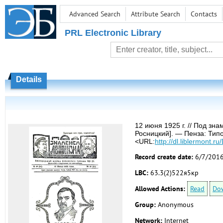
Advanced Search
Attribute Search
Contacts
PRL Electronic Library
Details
12 июня 1925 г. // Под зн
Росницкий]. — Пенза: Типо
<URL:
http://dl.liblermon
Record create date:
6/7/201
LBC:
63.3(2)522я5кр
Allowed Actions:
Read
Do
Group:
Anonymous
Network:
Internet