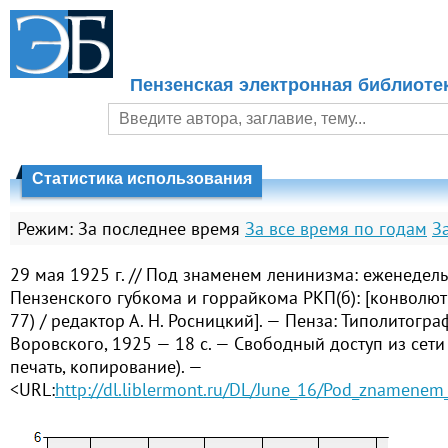
Пензенская электронная библиоте
Статистика использования
Режим:
За последнее время
За все время по годам
З
29 мая 1925 г. // Под знаменем ленинизма: еженедел
Пензенского губкома и горрайкома РКП(б): [конволют
77) / редактор А. Н. Росницкий]. — Пенза: Типолитограф
Воровского, 1925 — 18 с. — Свободный доступ из сети 
печать, копирование). —
<URL:
http://dl.liblermont.ru/DL/June_16/Pod_znamenem