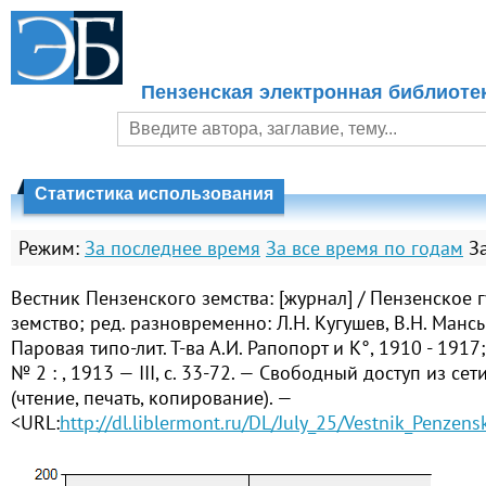
Пензенская электронная библиоте
Статистика использования
Режим:
За последнее время
За все время по годам
З
Вестник Пензенского земства: [журнал] / Пензенское 
земство; ред. разновременно: Л.Н. Кугушев, В.Н. Манс
Паровая типо-лит. Т-ва А.И. Рапопорт и К°, 1910 - 1917;
№ 2 : , 1913 — III, с. 33-72. — Свободный доступ из се
(чтение, печать, копирование). —
<URL:
http://dl.liblermont.ru/DL/July_25/Vestnik_Penze