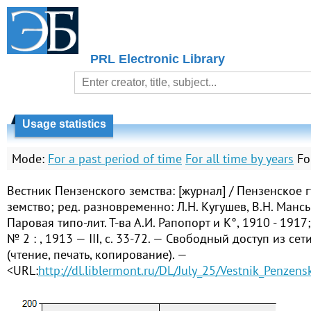
PRL Electronic Library
Usage statistics
Mode:
For a past period of time
For all time by years
Fo
Вестник Пензенского земства: [журнал] / Пензенское 
земство; ред. разновременно: Л.Н. Кугушев, В.Н. Манс
Паровая типо-лит. Т-ва А.И. Рапопорт и К°, 1910 - 1917;
№ 2 : , 1913 — III, с. 33-72. — Свободный доступ из се
(чтение, печать, копирование). —
<URL:
http://dl.liblermont.ru/DL/July_25/Vestnik_Penze