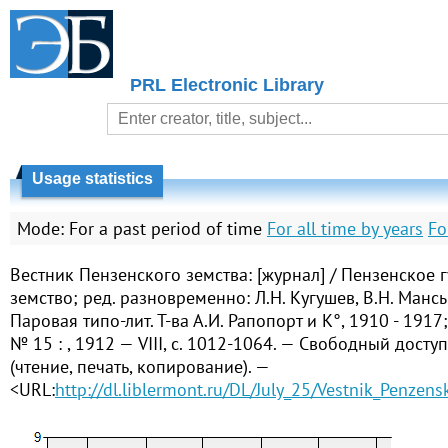
PRL Electronic Library
Usage statistics
Mode:
For a past period of time
For all time by years
Fo
Вестник Пензенского земства: [журнал] / Пензенское 
земство; ред. разновременно: Л.Н. Кугушев, В.Н. Манс
Паровая типо-лит. Т-ва А.И. Рапопорт и К°, 1910 - 1917;
№ 15 : , 1912 — VIII, с. 1012-1064. — Свободный досту
(чтение, печать, копирование). —
<URL:
http://dl.liblermont.ru/DL/July_25/Vestnik_Penze