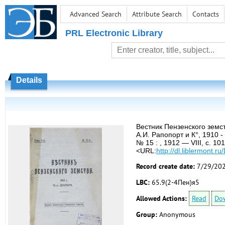
Advanced Search
Attribute Search
Contacts
PRL Electronic Library
Details
Вестник Пензенского земст
А.И. Рапопорт и К°, 1910 -
№ 15 : , 1912 — VIII, с. 
<URL:
http://dl.liblermont
Record create date:
7/29/20
LBC:
65.9(2-4Пен)я5
Allowed Actions:
Read
Do
Group:
Anonymous