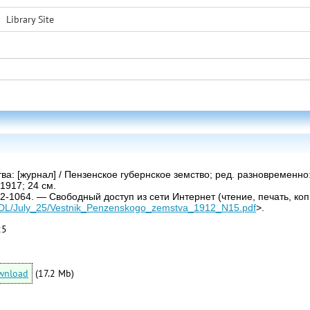
Library Site
ва: [журнал] / Пензенское губернское земство; ред. разновременно
 1917; 24 см.
1012-1064. — Свободный доступ из сети Интернет (чтение, печать, ко
.ru/DL/July_25/Vestnik_Penzenskogo_zemstva_1912_N15.pdf
>.
25
wnload
(17.2 Mb)