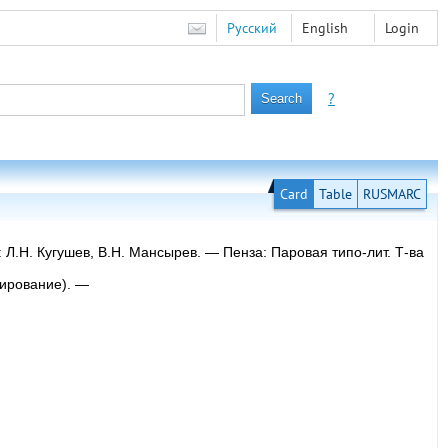
Русский
English
Login
?
Card
Table
RUSMARC
: Л.Н. Кугушев, В.Н. Мансырев. — Пенза: Паровая типо-лит. Т-ва
пирование). —