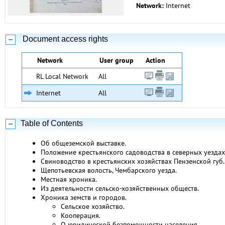
Network:
Internet
Document access rights
Network
User group
Action
RL Local Network
All
Internet
All
Table of Contents
Об общеземской выставке.
Положение крестьянского садоводства в северных уездах
Свиноводство в крестьянских хозяйствах Пензенской губ. 
Щепотьевская волость, Чембарского уезда.
Местная хроника.
Из деятельности сельско-хозяйственных обществ.
Хроника земств и городов.
Сельское хозяйство.
Кооперация.
О юридической безпомощности населения.