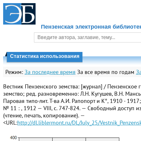
Пензенская электронная библиоте
Статистика использования
Режим:
За последнее время
За все время по годам
З
Вестник Пензенского земства: [журнал] / Пензенское 
земство; ред. разновременно: Л.Н. Кугушев, В.Н. Манс
Паровая типо-лит. Т-ва А.И. Рапопорт и К°, 1910 - 1917;
№ 11 : , 1912 — VIII, с. 747-824. — Свободный доступ и
(чтение, печать, копирование). —
<URL:
http://dl.liblermont.ru/DL/July_25/Vestnik_Penze