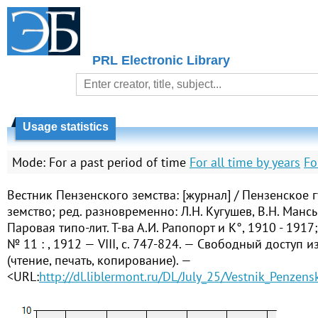
PRL Electronic Library
Usage statistics
Mode:
For a past period of time
For all time by years
Fo
Вестник Пензенского земства: [журнал] / Пензенское 
земство; ред. разновременно: Л.Н. Кугушев, В.Н. Манс
Паровая типо-лит. Т-ва А.И. Рапопорт и К°, 1910 - 1917;
№ 11 : , 1912 — VIII, с. 747-824. — Свободный доступ и
(чтение, печать, копирование). —
<URL:
http://dl.liblermont.ru/DL/July_25/Vestnik_Penze