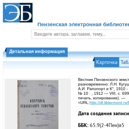
Пензенская электронная библиоте
Детальная информация
Карточка
Таб
Вестник Пензенского земст
разновременно: Л.Н. Кугуш
А.И. Рапопорт и К°, 1910 -
№ 10 : , 1912 — VIII, с. 6
печать, копирование). —
<URL:
http://dl.liblermont
Дата создания записи
ББК:
65.9(2-4Пен)я5