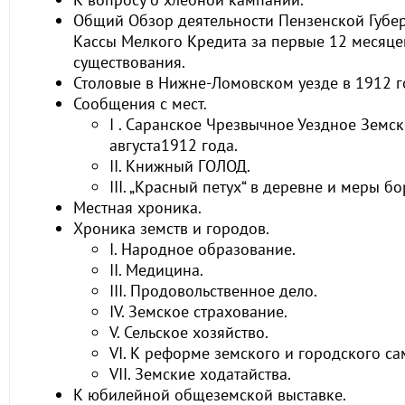
Общий Обзор деятельности Пензенской Губе
Кассы Мелкого Кредита за первые 12 месяце
существования.
Столовые в Нижне-Ломовском уезде в 1912 г
Сообщения с мест.
I . Саранское Чрезвычное Уездное Земс
августа1912 года.
II. Книжный ГОЛОД.
III. „Красный петух“ в деревне и меры б
Местная хроника.
Хроника земств и городов.
I. Народное образование.
II. Медицина.
III. Продовольственное дело.
IV. Земское страхование.
V. Сельское хозяйство.
VI. К реформе земского и городского с
VII. Земские ходатайства.
К юбилейной общеземской выставке.