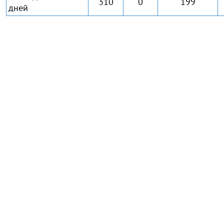
310
0
199
дней