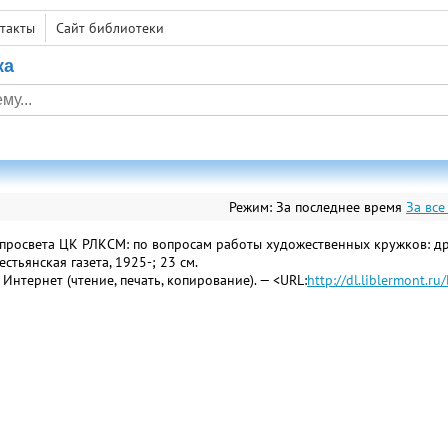
такты
Сайт библиотеки
ка
Режим:
За последнее время
За все
просвета ЦК РЛКСМ: по вопросам работы художественных кружков: др
рестьянская газета, 1925-; 23 см.
и Интернет (чтение, печать, копирование). — <URL:
http://dl.liblermont.r