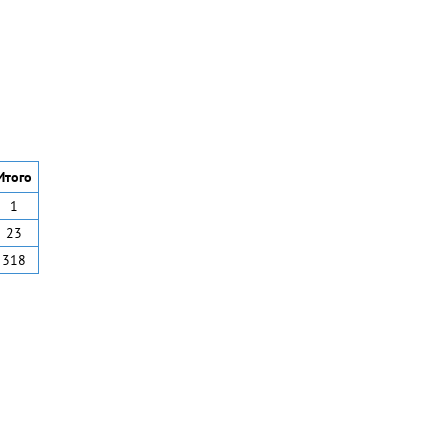
Итого
1
23
318