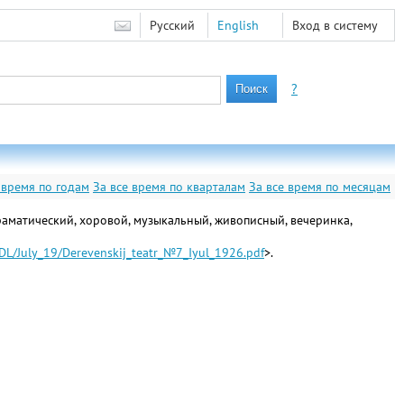
Русский
English
Вход в систему
?
 время по годам
За все время по кварталам
За все время по месяцам
аматический, хоровой, музыкальный, живописный, вечеринка,
u/DL/July_19/Derevenskij_teatr_№7_Iyul_1926.pdf
>.