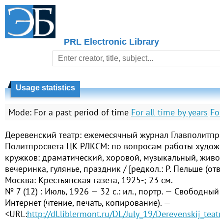
PRL Electronic Library
Usage statistics
Mode:
For a past period of time
For all time by years
Fo
Деревенский театр: ежемесячный журнал Главполитпр
Политпросвета ЦК РЛКСМ: по вопросам работы худож
кружков: драматический, хоровой, музыкальный, жив
вечеринка, гулянье, праздник / [редкол.: Р. Пельше (отв.
Москва: Крестьянская газета, 1925-; 23 см.
№ 7 (12) : Июль, 1926 — 32 с.: ил., портр. — Свободный
Интернет (чтение, печать, копирование). —
<URL:
http://dl.liblermont.ru/DL/July_19/Derevenskij_te