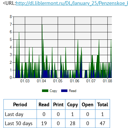
<URL:
http://dl.liblermont.ru/DL/January_25/Penzensko
Period
Read
Print
Copy
Open
Total
Last day
0
0
1
0
1
Last 30 days
19
0
28
0
47