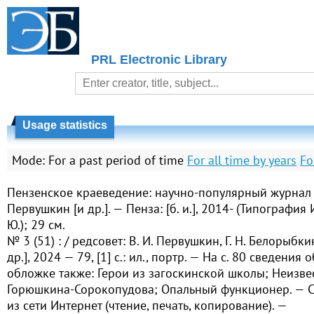
PRL Electronic Library
Usage statistics
Mode:
For a past period of time
For all time by years
Fo
Пензенское краеведение: научно-популярный журнал / р
Первушкин [и др.]. — Пенза: [б. и.], 2014- (Типография
Ю.); 29 см.
№ 3 (51) : / редсовет: В. И. Первушкин, Г. Н. Белорыбки
др.], 2024 — 79, [1] с.: ил., портр. — На с. 80 сведения 
обложке также: Герои из загоскинской школы; Неизве
Горюшкина-Сорокопудова; Опальный функционер. — 
из сети Интернет (чтение, печать, копирование). —