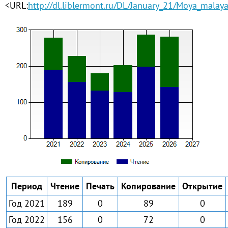
<URL:
http://dl.liblermont.ru/DL/January_21/Moya_malay
Период
Чтение
Печать
Копирование
Открытие
Год 2021
189
0
89
0
Год 2022
156
0
72
0